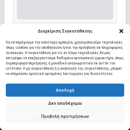
Άδεια Creative Commons :
Διαχείριση Συγκατάθεσης
Για να παρέχουμε την καλύτερη εμπειρία, χρησιμοποιούμε τεχνολογίες
όπως cookies για την αποθήκευση ή/και την πρόσβαση σε πληροφορίες
συσκευών. Η συγκατάθεση για τις εν λόγω τεχνολογίες θα μας
επιτρέψει να επεξεργαστούμε δεδομένα προσωπικού χαρακτήρα, όπως
συμπεριφορά περιήγησης ή μοναδικά αναγνωριστικά σε αυτόν τον
ιστότοπο. Η μη συγκατάθεση ή η ανάκληση της συγκατάθεσης, μπορεί
να επηρεάσει αρνητικά ορισμένες λειτουργίες και δυνατότητες.
Αποδοχή
Δεν αποδέχομαι
Προβολή προτιμήσεων
Copyright 2024 Δήμος Γορτυνίας
Όροι Χρήσης |
Πολιτική Απορρήτου |
Ο Δήμος Γορτυνίας