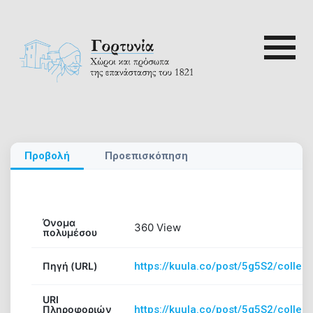
Skip
to
content
Αναζή
ρτυνία
για:
Αρχική
Προβολή
Προεπισκόπηση
Γορτυνία
1821
Όνομα
360 View
πολυμέσου
Αξιοθέατα
Πηγή (URL)
https://kuula.co/post/5g5S2/collect
Διαδρομές
URI
Πληροφοριών
https://kuula.co/post/5g5S2/collect