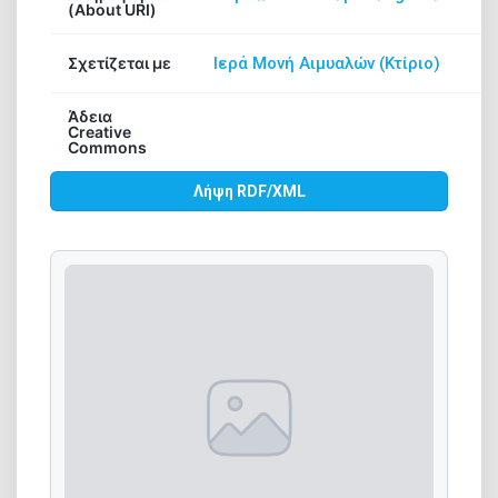
(About URI)
Ψηφιακή βιβλιοθήκη
Σχετίζεται με
Ιερά Μονή Αιμυαλών (Κτίριο)
Άδεια
Creative
Commons
Λήψη RDF/XML