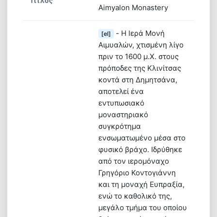
Τίτλος
Aimyalon Monastery
Ψηφιακή βιβλιοθήκη
- Η Ιερά Μονή
[el]
Αιμυαλών, χτισμένη λίγο
πριν το 1600 μ.Χ. στους
πρόποδες της Κλινίτσας
κοντά στη Δημητσάνα,
αποτελεί ένα
εντυπωσιακό
μοναστηριακό
συγκρότημα
ενσωματωμένο μέσα στο
φυσικό βράχο. Ιδρύθηκε
από τον ιερομόναχο
Γρηγόριο Κοντογιάννη
και τη μοναχή Ευπραξία,
ενώ το καθολικό της,
μεγάλο τμήμα του οποίου