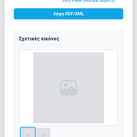
360 View (Media object)
Λήψη RDF/XML
Σχετικές εικόνες