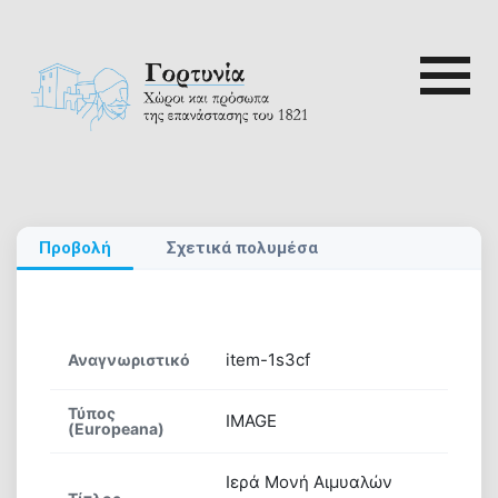
Skip
to
content
Αναζή
ρτυνία
για:
Αρχική
Προβολή
Σχετικά πολυμέσα
Γορτυνία
1821
item-1s3cf
Αναγνωριστικό
Αξιοθέατα
Τύπος
IMAGE
(Europeana)
Διαδρομές
Ιερά Μονή Αιμυαλών