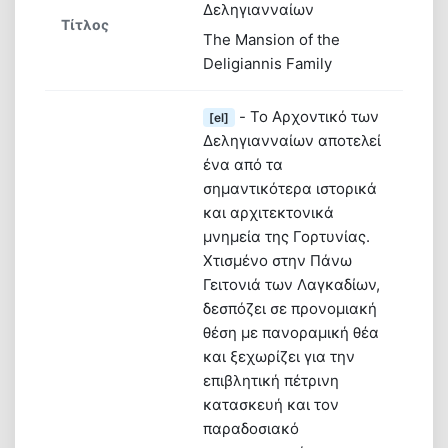
Δεληγιανναίων
Τίτλος
The Mansion of the
Ψηφιακή βιβλιοθήκη
Deligiannis Family
- Το Αρχοντικό των
[el]
Δεληγιανναίων αποτελεί
ένα από τα
σημαντικότερα ιστορικά
και αρχιτεκτονικά
μνημεία της Γορτυνίας.
Χτισμένο στην Πάνω
Γειτονιά των Λαγκαδίων,
δεσπόζει σε προνομιακή
θέση με πανοραμική θέα
και ξεχωρίζει για την
επιβλητική πέτρινη
κατασκευή και τον
παραδοσιακό