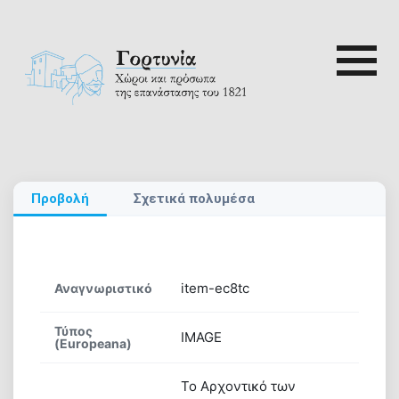
Skip
to
content
Αναζή
ρτυνία
για:
Αρχική
Προβολή
Σχετικά πολυμέσα
Γορτυνία
1821
item-ec8tc
Αναγνωριστικό
Αξιοθέατα
Τύπος
IMAGE
(Europeana)
Διαδρομές
Το Αρχοντικό των