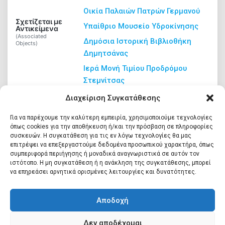
Οικία Παλαιών Πατρών Γερμανού
Σχετίζεται με
Ψηφιακή βιβλιοθήκη
Υπαίθριο Μουσείο Υδροκίνησης
Αντικείμενα
(Associated
Δημόσια Ιστορική Βιβλιοθήκη
Objects)
Δημητσάνας
ΕΛΛ
Ιερά Μονή Τιμίου Προδρόμου
Στεμνίτσας
Ιστορικό Πύργος Πλαπούτα
Διαχείριση Συγκατάθεσης
Το Αρχοντικό των Δεληγιανναίων
Για να παρέχουμε την καλύτερη εμπειρία, χρησιμοποιούμε τεχνολογίες
όπως cookies για την αποθήκευση ή/και την πρόσβαση σε πληροφορίες
συσκευών. Η συγκατάθεση για τις εν λόγω τεχνολογίες θα μας
επιτρέψει να επεξεργαστούμε δεδομένα προσωπικού χαρακτήρα, όπως
συμπεριφορά περιήγησης ή μοναδικά αναγνωριστικά σε αυτόν τον
ιστότοπο. Η μη συγκατάθεση ή η ανάκληση της συγκατάθεσης, μπορεί
να επηρεάσει αρνητικά ορισμένες λειτουργίες και δυνατότητες.
Αποδοχή
Δεν αποδέχομαι