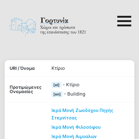
Skip
to
content
Αναζή
ρτυνία
για:
Αρχική
Κτίριο
URI / Όνομα
Γορτυνία
- Κτίριο
[el]
Προτιμώμενες
1821
Ονομασίες
- Building
[en]
Ιερά Μονή Ζωοδόχου Πηγής
Αξιοθέατα
Στεμνίτσας
Ιερά Μονή Φιλοσόφου
Διαδρομές
Ιερά Μονή Αιμυαλών