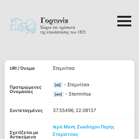
Skip
to
content
Αναζή
ρτυνία
για:
Αρχική
Στεμνίτσα
URI / Όνομα
Γορτυνία
- Στεμνίτσα
[el]
Προτιμώμενες
1821
Ονομασίες
- Stemnitsa
[en]
37.55496, 22.08137
Συντεταγμένες
Αξιοθέατα
Ιερά Μονή Ζωοδόχου Πηγής
Σχετίζεται με
Διαδρομές
Στεμνίτσας
Αντικείμενα