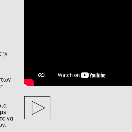
αδρ
την
 των
υή
ν
φια
 με
σε να
ων.