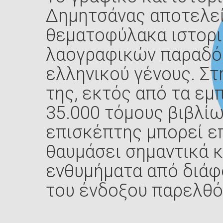
Δημητσάνας αποτελεί
θεματοφύλακα ιστορι
Γορ
λαογραφικών παραδό
ελληνικού γένους. Στ
της, εκτός από τα εμ
35.000 τόμους βιβλίω
επισκέπτης μπορεί ε
θαυμάσει σημαντικά κ
ενθυμήματα από διάφ
του ένδοξου παρελθό