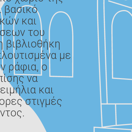
 βασικό
κών και
τυν
σεων του
η βιβλιοθήκη
πλουτισμένα με
ν ράφια, ο
πίσης να
ειμήλια και
ορες στιγμές
ντος.