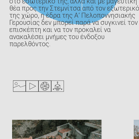
στο εσωτερικό της, αλλά και με μαγευτική
θέα προς την Στεμνίτσα από τον εξωτερικ
της χώρο, η έδρα της Α’ Πελοποννησιακής
Ψηφιακή βιβλιοθήκη
Γερουσίας δεν μπορεί παρά να συγκινεί τον
επισκέπτη και να τον προκαλεί να
ΕΛΛ
ENG
ανακαλέσει μνήμες του ένδοξου
παρελθόντος.