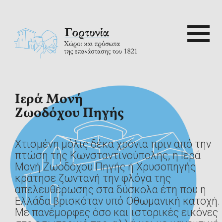
Skip
to
content
Αναζή
για:
ρτυνία
Αρχική
Γορτυνία
Χτισμένη μόλις δέκα χρόνια πριν από την
1821
πτώση της Κωνσταντινούπολης, η Ιερά
Μονή Ζωοδόχου Πηγής ή Χρυσοπηγής
κράτησε ζωντανή την φλόγα της
Αξιοθέατα
απελευθέρωσης στα δύσκολα έτη που η
Ελλάδα βρισκόταν υπό Οθωμανική κατοχή.
Με πανέμορφες όσο και ιστορικές εικόνες
Διαδρομές