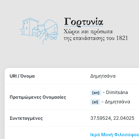
Skip
to
content
Γορτυνία
Αρχική
Γορτυνία
Δημητσάνα
URI / Όνομα
- Dimitsána
[en]
Προτιμώμενες Ονομασίες
- Δημητσάνα
[el]
1821
37.59524, 22.04025
Συντεταγμένες
Ιερά Μονή Φιλοσόφο