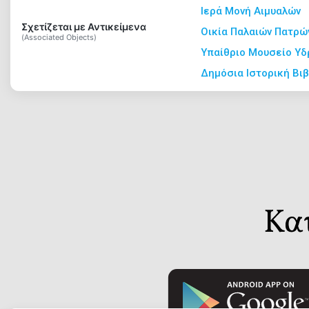
Ιερά Μονή Αιμυαλών
Σχετίζεται με Αντικείμενα
Αξιοθέατ
Οικία Παλαιών Πατρώ
(Associated Objects)
Υπαίθριο Μουσείο Υδ
Δημόσια Ιστορική Βι
Διαδρομέ
Ψηφιακή
βιβλιοθήκ