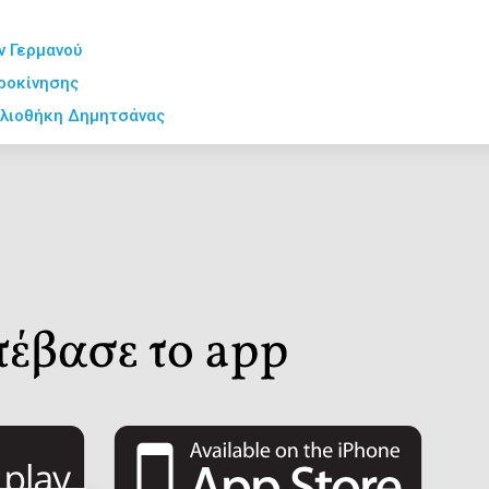
α
ν Γερμανού
ροκίνησης
βλιοθήκη Δημητσάνας
ς
η