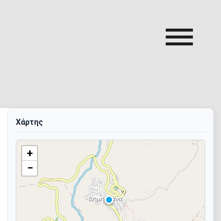
Αναζήτηση
για:
Χάρτης
+
−